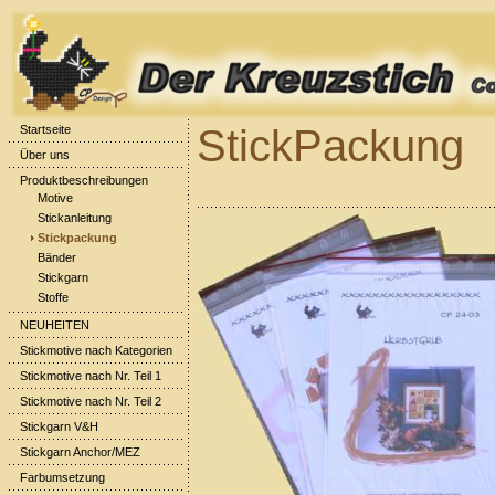
StickPackung
Startseite
Über uns
Produktbeschreibungen
Motive
Stickanleitung
Stickpackung
Bänder
Stickgarn
Stoffe
NEUHEITEN
Stickmotive nach Kategorien
Stickmotive nach Nr. Teil 1
Stickmotive nach Nr. Teil 2
Stickgarn V&H
Stickgarn Anchor/MEZ
Farbumsetzung