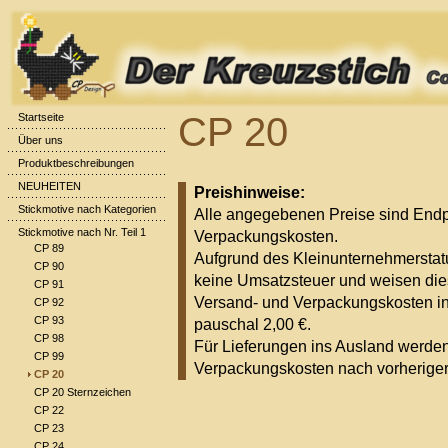
CP 20
Startseite
Über uns
Produktbeschreibungen
NEUHEITEN
Preishinweise:
Stickmotive nach Kategorien
Alle angegebenen Preise sind Endpr
Stickmotive nach Nr. Teil 1
Verpackungskosten.
CP 89
Aufgrund des Kleinunternehmerstat
CP 90
keine Umsatzsteuer und weisen die
CP 91
Versand- und Verpackungskosten i
CP 92
CP 93
pauschal 2,00 €.
CP 98
Für Lieferungen ins Ausland werde
CP 99
Verpackungskosten nach vorheriger 
CP 20
CP 20 Sternzeichen
CP 22
CP 23
CP 24