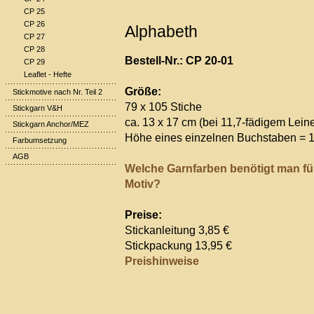
CP 25
CP 26
Alphabeth
CP 27
CP 28
Bestell-Nr.: CP 20-01
CP 29
Leaflet - Hefte
Größe:
Stickmotive nach Nr. Teil 2
79 x 105 Stiche
Stickgarn V&H
ca. 13 x 17 cm (bei 11,7-fädigem Lein
Stickgarn Anchor/MEZ
Höhe eines einzelnen Buchstaben = 1
Farbumsetzung
AGB
Welche Garnfarben benötigt man fü
Motiv?
Preise:
Stickanleitung 3,85 €
Stickpackung 13,95 €
Preishinweise