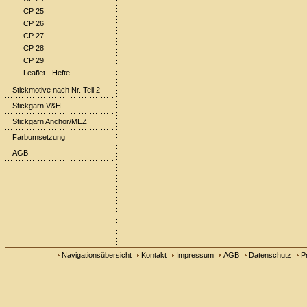
CP 25
CP 26
CP 27
CP 28
CP 29
Leaflet - Hefte
Stickmotive nach Nr. Teil 2
Stickgarn V&H
Stickgarn Anchor/MEZ
Farbumsetzung
AGB
Navigationsübersicht
Kontakt
Impressum
AGB
Datenschutz
P