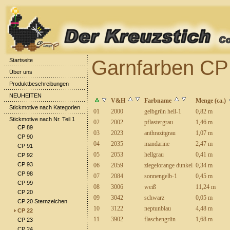
Garnfarben CP
Startseite
Über uns
Produktbeschreibungen
NEUHEITEN
V&H
Farbname
Menge (ca.)
Stickmotive nach Kategorien
01
2000
gelbgrün hell-1
0,82 m
Stickmotive nach Nr. Teil 1
02
2002
pflastergrau
1,46 m
CP 89
03
2023
anthrazitgrau
1,07 m
CP 90
04
2035
mandarine
2,47 m
CP 91
05
2053
hellgrau
0,41 m
CP 92
CP 93
06
2059
ziegelorange dunkel
0,34 m
CP 98
07
2084
sonnengelb-1
0,45 m
CP 99
08
3006
weiß
11,24 m
CP 20
09
3042
schwarz
0,05 m
CP 20 Sternzeichen
10
3122
neptunblau
4,48 m
CP 22
11
3902
flaschengrün
1,68 m
CP 23
CP 24