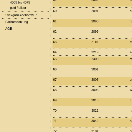
4065 bis 4075
gold / silber
60
2091
a
Stickgarn Anchor/MEZ
61
2096
r
Farbumsetzung
AGB
62
2099
m
63
2115
s
64
2219
s
65
2400
r
66
3001
m
67
3005
o
68
3006
w
69
3015
t
70
3022
n
71
3042
s
72
3101
g