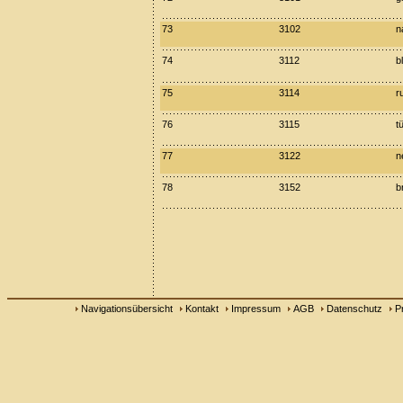
73
3102
n
74
3112
b
75
3114
r
76
3115
t
77
3122
n
78
3152
b
Navigationsübersicht
Kontakt
Impressum
AGB
Datenschutz
P