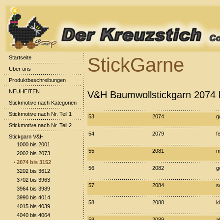
StickGarne
Startseite
Über uns
Produktbeschreibungen
NEUHEITEN
V&H Baumwollstickgarn 2074 
Stickmotive nach Kategorien
Stickmotive nach Nr. Teil 1
53
2074
g
Stickmotive nach Nr. Teil 2
54
2079
f
Stickgarn V&H
1000 bis 2001
55
2081
m
2002 bis 2073
2074 bis 3152
56
2082
g
3202 bis 3612
3702 bis 3963
57
2084
s
3964 bis 3989
3990 bis 4014
58
2088
k
4015 bis 4039
4040 bis 4064
59
2089
al