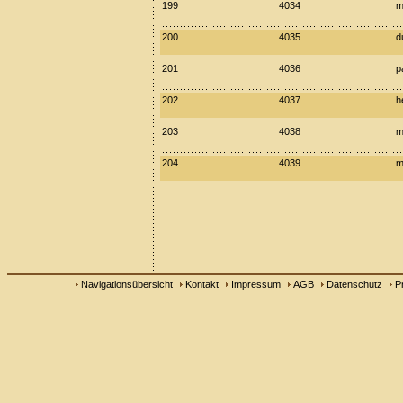
199
4034
m
200
4035
d
201
4036
p
202
4037
h
203
4038
m
204
4039
m
Navigationsübersicht
Kontakt
Impressum
AGB
Datenschutz
P