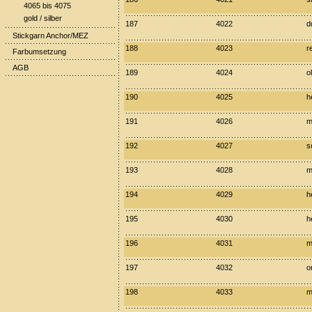
4065 bis 4075
gold / silber
187
4022
d
Stickgarn Anchor/MEZ
188
4023
r
Farbumsetzung
AGB
189
4024
ol
190
4025
h
191
4026
m
192
4027
s
193
4028
m
194
4029
h
195
4030
h
196
4031
m
197
4032
o
198
4033
m