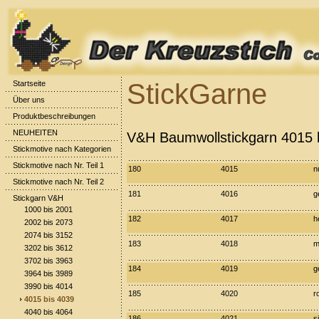
StickGarne
Startseite
Über uns
Produktbeschreibungen
NEUHEITEN
V&H Baumwollstickgarn 4015 
Stickmotive nach Kategorien
Stickmotive nach Nr. Teil 1
180
4015
n
Stickmotive nach Nr. Teil 2
181
4016
g
Stickgarn V&H
1000 bis 2001
182
4017
h
2002 bis 2073
2074 bis 3152
183
4018
m
3202 bis 3612
3702 bis 3963
184
4019
g
3964 bis 3989
3990 bis 4014
185
4020
r
4015 bis 4039
4040 bis 4064
186
4021
s